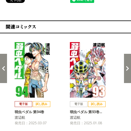
関連コミックス
戻る
進む
電子版
試し読み
電子版
試し読み
弱虫ペダル 第94巻
弱虫ペダル 第93巻…
弱
渡辺航
渡辺航
渡
発売日：2025.03.07
発売日：2025.01.08
発売