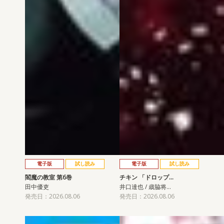
電子版
試し読み
電子版
試し読み
閻魔の教室 第6巻
チキン 「ドロップ…
田中優吏
井口達也 / 歳脇将…
発売日：2026.08.06
発売日：2026.08.06