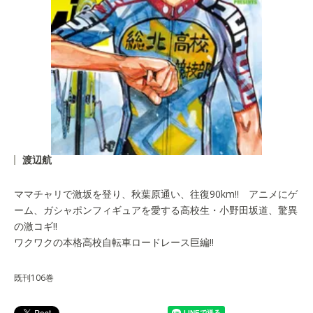
渡辺航
ママチャリで激坂を登り、秋葉原通い、往復90km!! アニメにゲ
ーム、ガシャポンフィギュアを愛する高校生・小野田坂道、驚異
の激コギ!!
ワクワクの本格高校自転車ロードレース巨編!!
既刊106巻