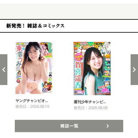
新発売！雑誌&コミックス
ヤングチャンピオ…
チャ
週刊少年チャンピ…
発売日：2026.08.10
発売
発売日：2026.08.06
雑誌一覧