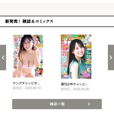
新発売！雑誌&コミックス
ヤングチャンピオ…
チャ
週刊少年チャンピ…
発売日：2026.08.10
発売
発売日：2026.08.06
雑誌一覧