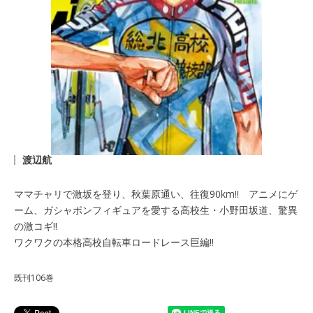
渡辺航
ママチャリで激坂を登り、秋葉原通い、往復90km!! アニメにゲ
ーム、ガシャポンフィギュアを愛する高校生・小野田坂道、驚異
の激コギ!!
ワクワクの本格高校自転車ロードレース巨編!!
既刊106巻