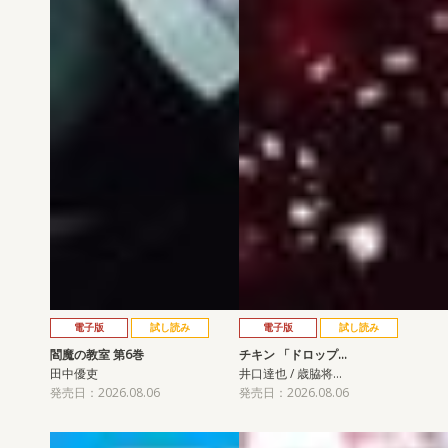
電子版
試し読み
電子版
試し読み
閻魔の教室 第6巻
チキン 「ドロップ…
田中優吏
井口達也 / 歳脇将…
発売日：2026.08.06
発売日：2026.08.06