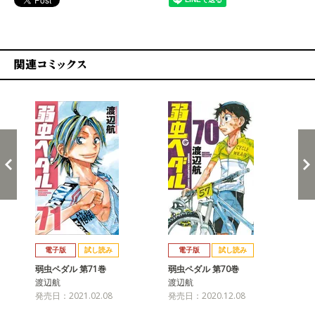
関連コミックス
戻る
進む
電子版
試し読み
電子版
試し読み
弱虫ペダル 第71巻
弱虫ペダル 第70巻
弱
渡辺航
渡辺航
渡
発売日：2021.02.08
発売日：2020.12.08
発売