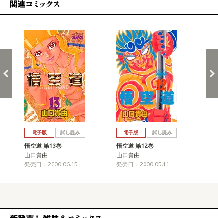
関連コミックス
戻る
進む
電子版
試し読み
電子版
試し読み
悟空道 第13巻
悟空道 第12巻
悟空
山口貴由
山口貴由
山
発売日：2000.06.15
発売日：2000.05.11
発売