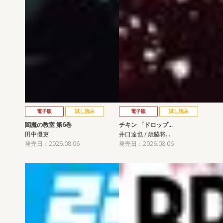
電子版
試し読み
電子版
試し読み
閻魔の教室 第6巻
チキン 「ドロップ…
田中優吏
井口達也 / 歳脇将…
発売日：2026.08.06
発売日：2026.08.06