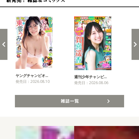
新発売！雑誌&コミックス
ヤングチャンピオ…
チャ
週刊少年チャンピ…
発売日：2026.08.10
発売
発売日：2026.08.06
雑誌一覧