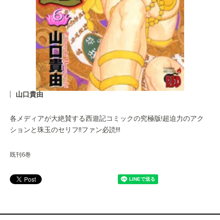
山口貴由
各メディアが大絶賛する西遊記コミックの究極版!超迫力のアク
ションと珠玉のセリフ!!ファン必読!!!
既刊6巻