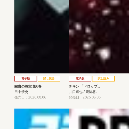
電子版
試し読み
電子版
試し読み
閻魔の教室 第6巻
チキン 「ドロップ…
田中優吏
井口達也 / 歳脇将…
発売日：2026.08.06
発売日：2026.08.06