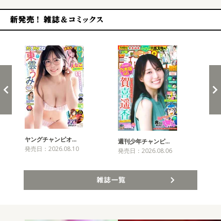
新発売！雑誌&コミックス
ヤングチャンピオ…
チャ
週刊少年チャンピ…
発売日：2026.08.10
発売
発売日：2026.08.06
雑誌一覧