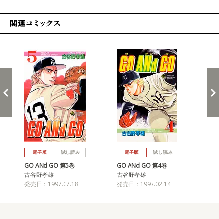
関連コミックス
戻る
進む
電子版
試し読み
電子版
試し読み
GO ANd GO 第5巻
GO ANd GO 第4巻
GO
古谷野孝雄
古谷野孝雄
古
発売日：1997.07.18
発売日：1997.02.14
発売