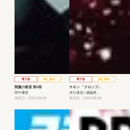
電子版
試し読み
電子版
試し読み
閻魔の教室 第6巻
チキン 「ドロップ…
田中優吏
井口達也 / 歳脇将…
発売日：2026.08.06
発売日：2026.08.06