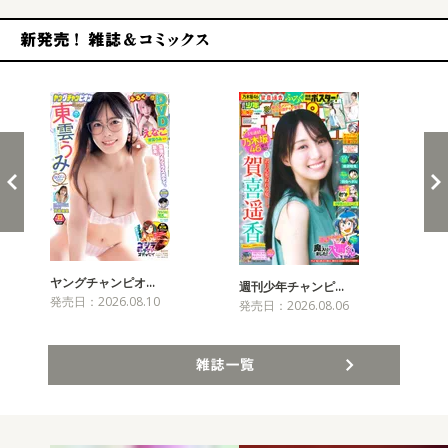
新発売！雑誌&コミックス
ヤングチャンピオ…
チャ
週刊少年チャンピ…
発売日：2026.08.10
発売
発売日：2026.08.06
雑誌一覧