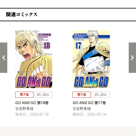
関連コミックス
戻る
進む
電子版
試し読み
電子版
試し読み
GO ANd GO 第18巻
GO ANd GO 第17巻
GO
古谷野孝雄
古谷野孝雄
古
発売日：2002.07.18
発売日：2002.03.14
発売