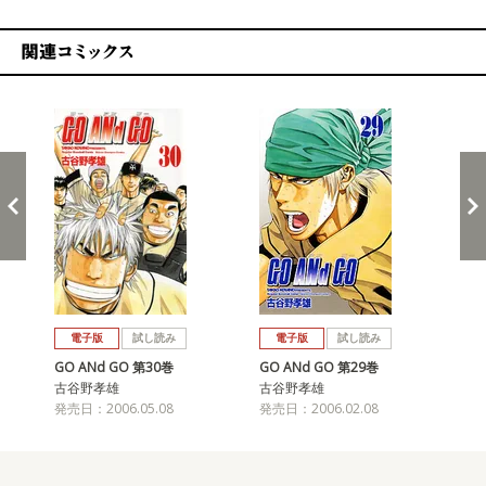
関連コミックス
戻る
進む
電子版
試し読み
電子版
試し読み
GO ANd GO 第30巻
GO ANd GO 第29巻
GO
古谷野孝雄
古谷野孝雄
古
発売日：2006.05.08
発売日：2006.02.08
発売