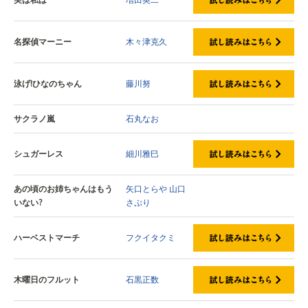
名探偵マーニー
木々津克久
泳げ!ひなのちゃん
藤川努
サクラノ嵐
石丸なお
シュガーレス
細川雅巳
あの頃のお姉ちゃんはもう
矢口とらや
山口
いない?
さぷり
ハーベストマーチ
フクイタクミ
木曜日のフルット
石黒正数