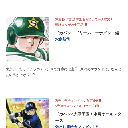
連載1周年記念表紙＆巻頭カラー大増30P!!
野球まんがの金字塔!!!!
ドカベン ドリームトーナメント編
水島新司
東京、一打サヨナラのチャンスで打席には山田!! 新潟のマウンドに、なんと
あの男が上がり…!?
週刊少年チャンピオン限定企画!!
3号連続スペシャルコラボ第1弾!!
ドカベン×大甲子園！水島オールスタ
ーズ
袋とじ超特大プレゼント!!