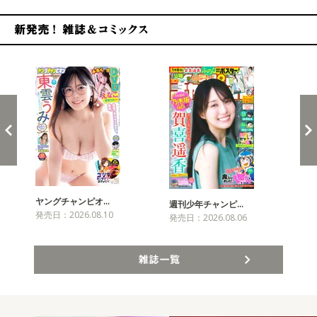
新発売！雑誌&コミックス
ヤングチャンピオ…
チャ
週刊少年チャンピ…
発売日：2026.08.10
発売
発売日：2026.08.06
雑誌一覧