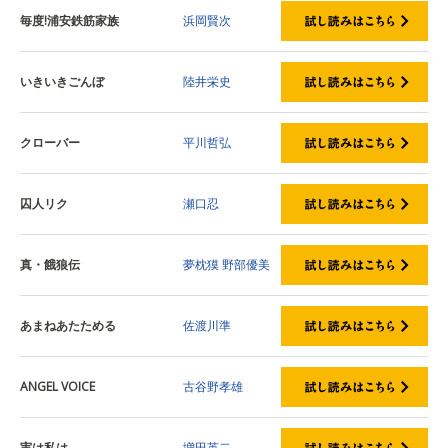
毎度!浦安鉄筋家族
浜岡賢次
いきいきごんぼ
陸井栄史
クローバー
平川哲弘
囚人リク
瀬口忍
真・餓狼伝
夢枕獏
野部優美
あまねあたためる
佐渡川準
ANGEL VOICE
古谷野孝雄
実は私は
増田英二