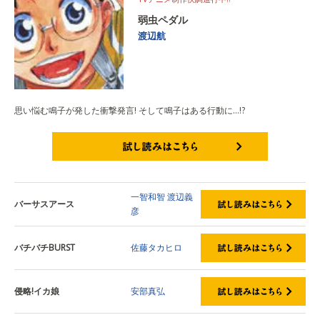
弱虫ペダル
渡辺航
思い悩む鳴子が発した衝撃発言! そして鳴子はある行動に…!?
試し読みはこちら
一智和智
渡辺義
バーサスアース
彦
バチバチBURST
佐藤タカヒロ
侵略!イカ娘
安部真弘