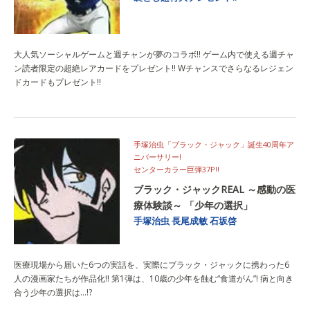
大人気ソーシャルゲームと週チャンが夢のコラボ!! ゲーム内で使える週チャ
ン読者限定の超絶レアカードをプレゼント!! Wチャンスでさらなるレジェン
ドカードもプレゼント!!
手塚治虫「ブラック・ジャック」誕生40周年ア
ニバーサリー!
センターカラー巨弾37P!!
ブラック・ジャックREAL ～感動の医
療体験談～ 「少年の選択」
手塚治虫
長尾成敏
石坂啓
医療現場から届いた6つの実話を、実際にブラック・ジャックに携わった6
人の漫画家たちが作品化!! 第1弾は、10歳の少年を蝕む“食道がん”! 病と向き
合う少年の選択は…!?