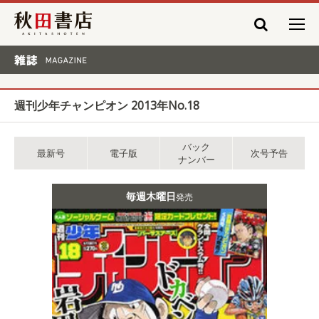
秋田書店
雑誌 MAGAZINE
週刊少年チャンピオン 2013年No.18
バック
最新号
電子版
次号予告
ナンバー
毎週木曜日
発売