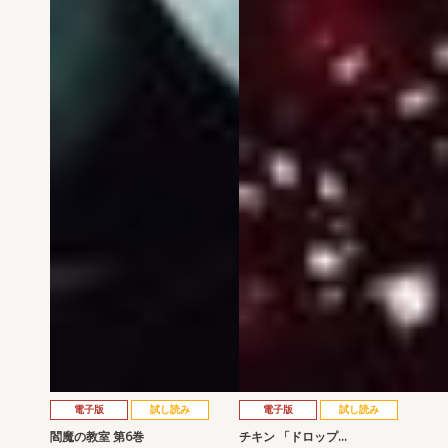
電子版
試し読み
電子版
試し読み
閻魔の教室 第6巻
チキン 「ドロップ…