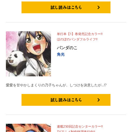
試し読みはこちら
単行本【1】巻発売記念カラー!!
ほのぼのパンダフルライフ!!
パンダのこ
角光
愛愛を甘やかしまくりの乃子ちゃんが、しつけを決意したが…!?
試し読みはこちら
連載250回記念センターカラー!!
TVアニメ制作快調進行中!!