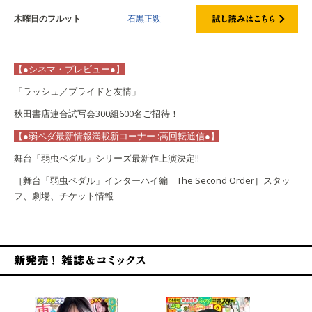
木曜日のフルット
石黒正数
【●シネマ・プレビュー●】
「ラッシュ／プライドと友情」
秋田書店連合試写会300組600名ご招待！
【●弱ペダ最新情報満載新コーナー :高回転通信●】
舞台「弱虫ペダル」シリーズ最新作上演決定!!
［舞台「弱虫ペダル」インターハイ編 The Second Order］スタッ
フ、劇場、チケット情報
新発売！雑誌&コミックス