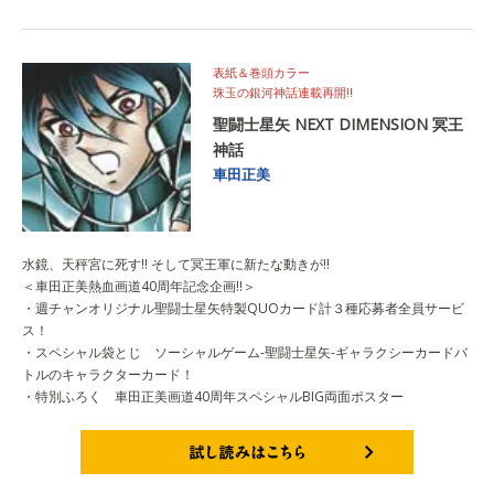
表紙＆巻頭カラー
珠玉の銀河神話連載再開!!
聖闘士星矢 NEXT DIMENSION 冥王
神話
車田正美
水鏡、天秤宮に死す!! そして冥王軍に新たな動きが!!
＜車田正美熱血画道40周年記念企画!!＞
・週チャンオリジナル聖闘士星矢特製QUOカード計３種応募者全員サービ
ス！
・スペシャル袋とじ ソーシャルゲーム-聖闘士星矢-ギャラクシーカードバ
トルのキャラクターカード！
・特別ふろく 車田正美画道40周年スペシャルBIG両面ポスター
試し読みはこちら