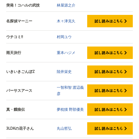
突発！コハルの武技
林屋源之介
名探偵マーニー
木々津克久
ウチコミ!!
村岡ユウ
雨天決行
重本ハジメ
いきいきごんぼZ
陸井栄史
一智和智
渡辺義
バーサスアース
彦
真・餓狼伝
夢枕獏
野部優美
3LDKの花子さん
丸山哲弘