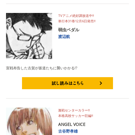
TVアニメ絶好調放送中!!
単行本31巻12月6日発売!!
弱虫ペダル
渡辺航
宣戦布告した古賀が坂道たちに襲いかかる!?
試し読みはこちら
激戦センターカラー!!
本格高校サッカー巨編!!
ANGEL VOICE
古谷野孝雄