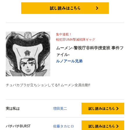
試し読みはこちら
集中連載！
軽犯罪UMA撃滅戦隊ギャグ
ムーメン-警視庁非科学捜査班 事件フ
ァイル-
ルノアール兄弟
チュパカブラが立ちションしてる!! ムーメン全員出動!!
実は私は
増田英二
バチバチBURST
佐藤タカヒロ