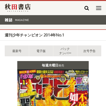
秋田書店
雑誌 MAGAZINE
週刊少年チャンピオン 2014年No.1
バック
最新号
電子版
次号予告
ナンバー
毎週木曜日
発売