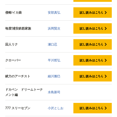
侵略!イカ娘
安部真弘
毎度!浦安鉄筋家族
浜岡賢次
囚人リク
瀬口忍
クローバー
平川哲弘
錻力のアーチスト
細川雅巳
ドカベン ドリームトーナ
水島新司
メント編
777 スリーセブン
小沢としお