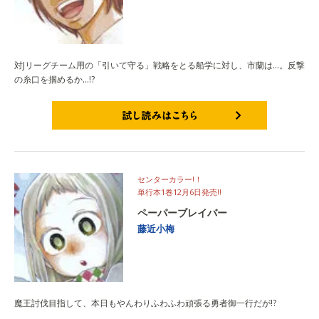
対Jリーグチーム用の「引いて守る」戦略をとる船学に対し、市蘭は…。反撃
の糸口を掴めるか…!?
試し読みはこちら
センターカラー!！
単行本1巻12月6日発売!!
ペーパーブレイバー
藤近小梅
魔王討伐目指して、本日もやんわりふわふわ頑張る勇者御一行だが!?