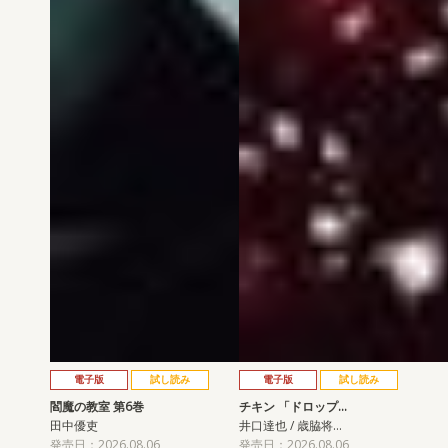
電子版
試し読み
電子版
試し読み
閻魔の教室 第6巻
チキン 「ドロップ…
田中優吏
井口達也 / 歳脇将…
発売日：2026.08.06
発売日：2026.08.06