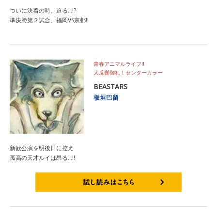
ついに決着の時、迫る…!?
準決勝第２試合、福岡VS京都!!
青春アニマルライフ!!
大反響御礼！センターカラー
BEASTARS
板垣巴留
新歓公演を明後日に控え
孤高の天才ルイは昂る…!!
試し読みはこちら