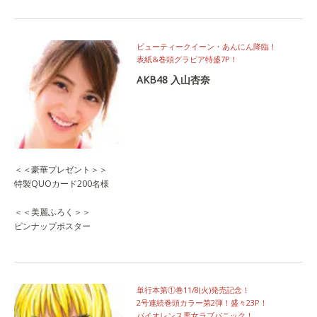
ビューティークイーン・あんにん降臨！
表紙&巻頭グラビア特盛7P！
AKB48 入山杏奈
＜＜豪華プレゼント＞＞
特製QUOカード200名様
＜＜美麗ふろく＞＞
ピンナップポスター
単行本第①巻11/8(火)発売記念！
2号連続巻頭カラー第2弾！盛々23P！
バイオレンス悪女ラブパニック！