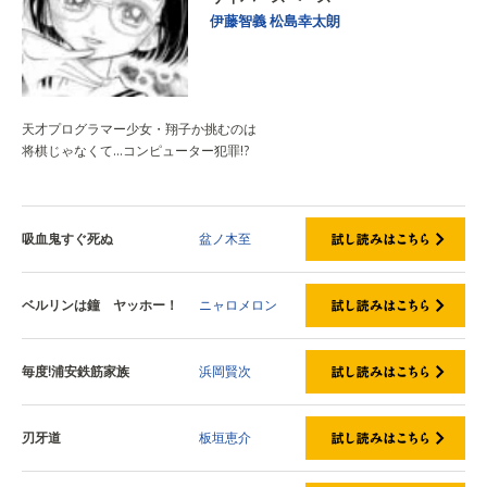
伊藤智義
松島幸太朗
天才プログラマー少女・翔子か挑むのは
将棋じゃなくて…コンピューター犯罪!?
吸血鬼すぐ死ぬ
盆ノ木至
ベルリンは鐘 ヤッホー！
ニャロメロン
毎度!浦安鉄筋家族
浜岡賢次
刃牙道
板垣恵介