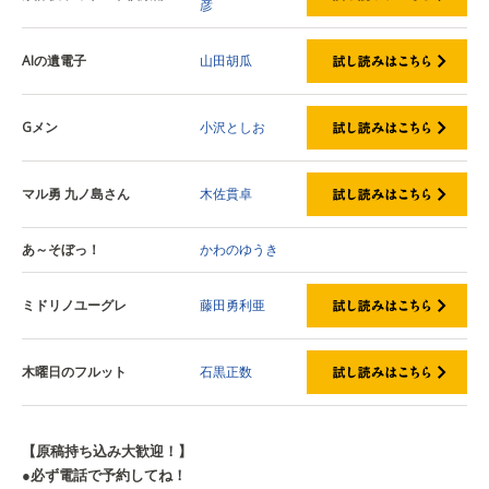
彦
AIの遺電子
山田胡瓜
Gメン
小沢としお
マル勇 九ノ島さん
木佐貫卓
あ～そぼっ！
かわのゆうき
ミドリノユーグレ
藤田勇利亜
木曜日のフルット
石黒正数
【原稿持ち込み大歓迎！】
●必ず電話で予約してね！