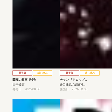
電子版
試し読み
電子版
試し読み
閻魔の教室 第6巻
チキン 「ドロップ…
田中優吏
井口達也 / 歳脇将…
発売日：2026.08.06
発売日：2026.08.06