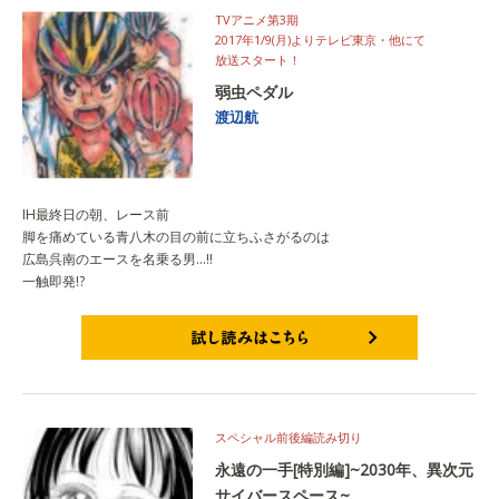
TVアニメ第3期
2017年1/9(月)よりテレビ東京・他にて
放送スタート！
弱虫ペダル
渡辺航
IH最終日の朝、レース前
脚を痛めている青八木の目の前に立ちふさがるのは
広島呉南のエースを名乗る男…!!
一触即発!?
試し読みはこちら
スペシャル前後編読み切り
永遠の一手[特別編]~2030年、異次元
サイバースペース~