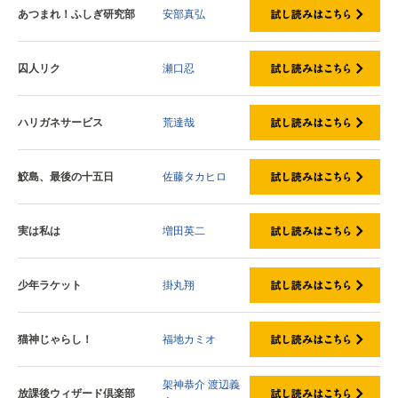
あつまれ！ふしぎ研究部
安部真弘
囚人リク
瀬口忍
ハリガネサービス
荒達哉
鮫島、最後の十五日
佐藤タカヒロ
実は私は
増田英二
少年ラケット
掛丸翔
猫神じゃらし！
福地カミオ
架神恭介
渡辺義
放課後ウィザード倶楽部