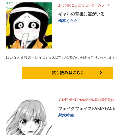
あけおめことよろセンターカラー!!
ギャルの背後に霊がいる
橋本くらら
ゆいなと背後霊・レイコが2022年も読者の心をほっこりいやします。
試し読みはこちら
第12回NEXTCHAMPION奨励賞受賞作！
フェイクフェイスFAKE×FACE
射水幹生