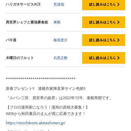
ハリガネサービスACE
荒達哉
異世界シェフと最強暴食姫
東毅
バキ道
板垣恵介
木曜日のフルット
石黒正数
**********************************
新春プレゼント!! 連載作家陣直筆サイン色紙!!
『ルパン三世 異世界の姫君』は
2022年13号、連載再開です。
【プロの漫画家になろう！漫画の原稿大募集！】
WEBから秋田書店のまんが賞に応募できます！
https://mochikomi.akitashoten.jp/