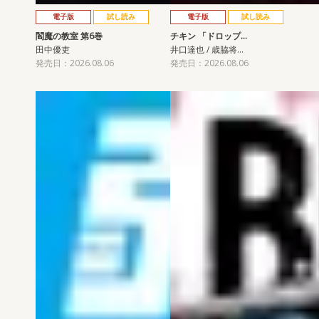
電子版
試し読み
電子版
試し読み
閻魔の教室 第6巻
チキン 「ドロップ…
田中優吏
井口達也 / 歳脇将…
発売日：2026.08.06
発売日：2026.08.06