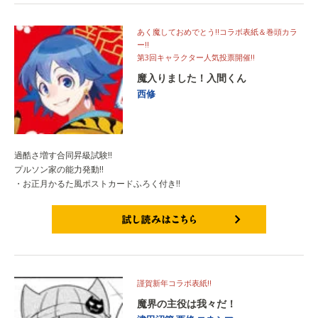
あく魔しておめでとう!!コラボ表紙＆巻頭カラ
ー!!
第3回キャラクター人気投票開催!!
魔入りました！入間くん
西修
過酷さ増す合同昇級試験!!
プルソン家の能力発動!!
・お正月かるた風ポストカードふろく付き!!
試し読みはこちら
謹賀新年コラボ表紙!!
魔界の主役は我々だ！