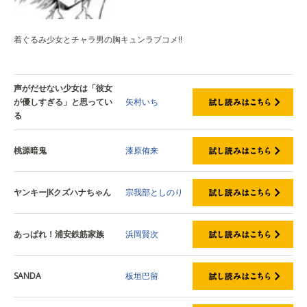
着ぐるみ少女とチャラ男の胸キュンラブコメ!!
声がだせない少女は「彼女
が優しすぎる」と思ってい
矢村いち
る
桃源暗鬼
漆原侑来
ヤンキーJKクズハナちゃん
宗我部としのり
あっぱれ！浦安鉄筋家族
浜岡賢次
SANDA
板垣巴留