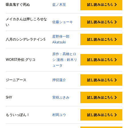
吸血鬼すぐ死ぬ
盆ノ木至
メイカさんは押しころせな
佐藤ショーキ
い
星野倖一郎
八月のシンデレラナインS
Akatsuki
原作：髙橋ヒロ
WORST外伝 グリコ
シ
漫画：鈴木リ
ュータ
ジーニアース
押切蓮介
SHY
実樹ぶきみ
もういっぽん！
村岡ユウ