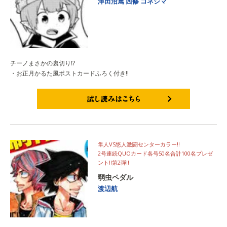
津田沼篤
西修
コネシマ
チーノまさかの裏切り⁉
・お正月かるた風ポストカードふろく付き!!
試し読みはこちら
隼人VS悠人激闘センターカラー!!
2号連続QUOカード各号50名合計100名プレゼ
ント!!第2弾!!
弱虫ペダル
渡辺航