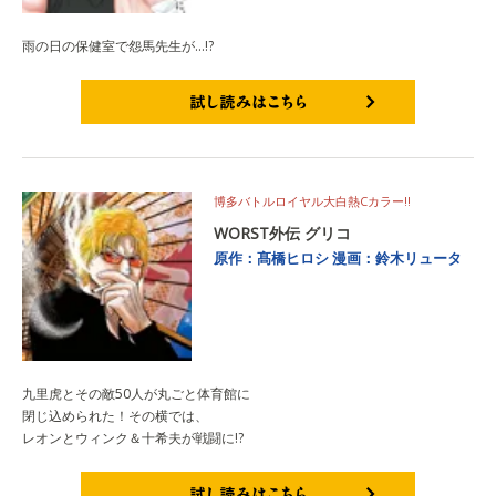
雨の日の保健室で怨馬先生が…!?
試し読みはこちら
博多バトルロイヤル大白熱Cカラー!!
WORST外伝 グリコ
原作：髙橋ヒロシ
漫画：鈴木リュータ
九里虎とその敵50人が丸ごと体育館に
閉じ込められた！その横では、
レオンとウィンク＆十希夫が戦闘に!?