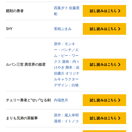
四葉夕卜
佐藤貴
廻刻の勇者
彬
SHY
実樹ぶきみ
原作：モンキ
ー・パンチ／エ
ム・ピー・ワー
クス
漫画：内々
ルパン三世 異世界の姫君
けやき
脚本：佐
伯庸介
オリジナ
ルキャラクター
デザイン：白狼
チェリー勇者と“せい”なる剣
内場悠月
原作：蔵人幸明
まりも兄弟の茶飯事
漫画：イトノコ