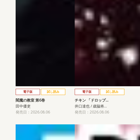
電子版
試し読み
電子版
試し読み
閻魔の教室 第6巻
チキン 「ドロップ…
田中優吏
井口達也 / 歳脇将…
発売日：2026.08.06
発売日：2026.08.06