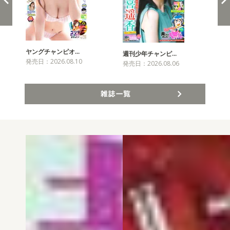
ヤングチャンピオ…
チャ
週刊少年チャンピ…
発売日：2026.08.10
発売
発売日：2026.08.06
雑誌一覧