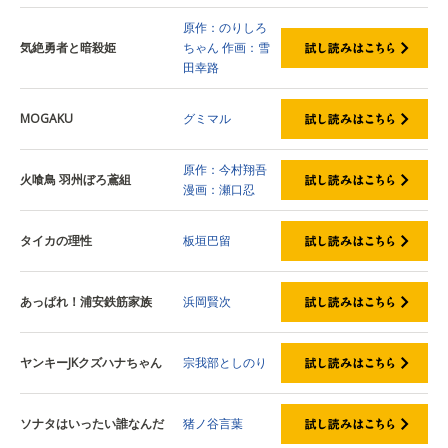
原作：のりしろ
気絶勇者と暗殺姫
ちゃん
作画：雪
田幸路
MOGAKU
グミマル
原作：今村翔吾
火喰鳥 羽州ぼろ鳶組
漫画：瀬口忍
タイカの理性
板垣巴留
あっぱれ！浦安鉄筋家族
浜岡賢次
ヤンキーJKクズハナちゃん
宗我部としのり
ソナタはいったい誰なんだ
猪ノ谷言葉