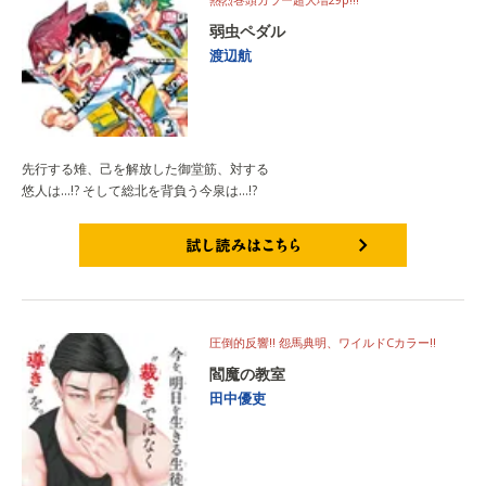
弱虫ペダル
渡辺航
先行する雉、己を解放した御堂筋、対する
悠人は…!? そして総北を背負う今泉は…!?
試し読みはこちら
圧倒的反響!! 怨馬典明、ワイルドCカラー!!
閻魔の教室
田中優吏