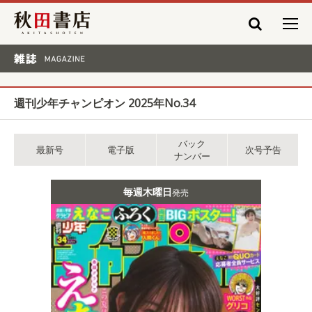
秋田書店
雑誌 MAGAZINE
週刊少年チャンピオン 2025年No.34
バック
最新号
電子版
次号予告
ナンバー
毎週木曜日
発売