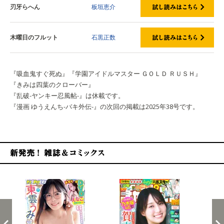
刃牙らへん
板垣恵介
木曜日のフルット
石黒正数
『吸血鬼すぐ死ぬ』『学園アイドルマスター ＧＯＬＤ ＲＵＳＨ』
『きみは四葉のクローバー』
『乱破-ヤンキー忍風帖-』は休載です。
『漫画 ゆうえんち-バキ外伝-』の次回の掲載は2025年38号です。
新発売！雑誌&コミックス