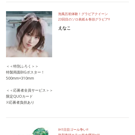
泡風呂初体験！グラビアクイーン
23回目のソロ表紙＆巻頭グラビア!!
えなこ
＜＜特別ふろく＞＞
特製両面BIGポスター！
500mm×310mm
＜＜応募者全員サービス＞＞
限定QUOカード
※応募者負担あり
IH1日目ゴール争い!!
熱烈巻頭カラー超大増29p!!!