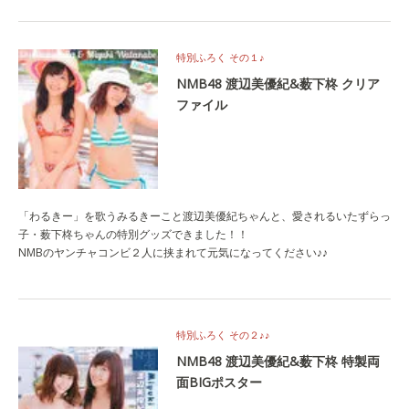
試し読みはこちら
特別ふろく その１♪
NMB48 渡辺美優紀&薮下柊 クリア
ファイル
「わるきー」を歌うみるきーこと渡辺美優紀ちゃんと、愛されるいたずらっ
子・薮下柊ちゃんの特別グッズできました！！
NMBのヤンチャコンビ２人に挟まれて元気になってください♪♪
特別ふろく その２♪♪
NMB48 渡辺美優紀&薮下柊 特製両
面BIGポスター