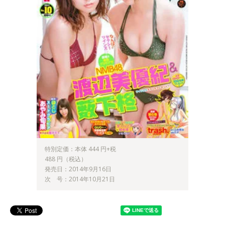
特別定価：本体 444 円+税
488 円（税込）
発売日：2014年9月16日
次 号：2014年10月21日