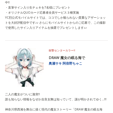
中!!
・直筆サイン入り生チェキを7名様にプレゼント
・オリジナルQUOカード応募者全員サービス３種実施
YC烈公式モバイルサイトでは、ココでしか観られない貴重なアザーショッ
トを大好評配信中です♪♪ さらにモバイルサイトからのご応募で、この撮影
で使用したサイン入りアイテムを抽選でプレゼントします♪♪
衝撃センターカラー!!
DRAW 魔女の眠る海で
奥瀬サキ
阿倍野ちゃこ
二人の魔女がついに激突!!
誰も知らない情報をなぜか吉良女舞は知っていて、謎が明かされてゆく…!!!
神奈川県西湘を舞台に描く現代の魔女ストーリー「DRAW 魔女の眠る海