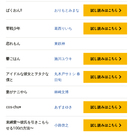
ばくおん!!
おりもとみまな
零戦少年
葛西りいち
恋れもん
東鉄神
鬱ごはん
施川ユウキ
アイドルな彼女とヲタクな
丸木戸サトシ
春
僕と
日旬
妻がナニやら
林崎文博
cos-chu♥
あずまゆき
束縛愛〜彼氏を引きこもら
小路啓之
せる100の方法〜