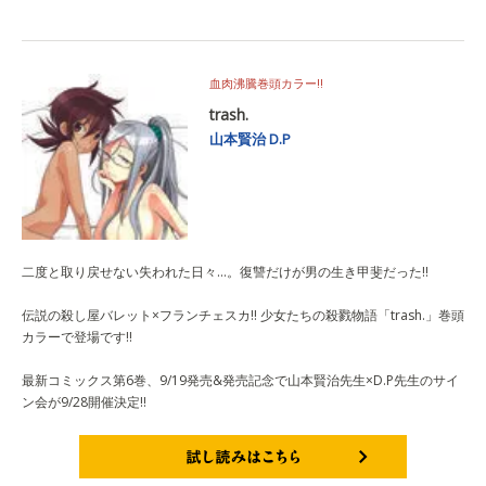
血肉沸騰巻頭カラー!!
trash.
山本賢治
D.P
二度と取り戻せない失われた日々…。復讐だけが男の生き甲斐だった!!
伝説の殺し屋バレット×フランチェスカ!! 少女たちの殺戮物語「trash.」巻頭
カラーで登場です!!
最新コミックス第6巻、9/19発売&発売記念で山本賢治先生×D.P先生のサイ
ン会が9/28開催決定!!