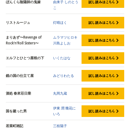
ぼんくら陰陽師の鬼嫁
由来子
しのとう
こ
リストルージュ
灯晴ほく
まりあず〜Revenge of
ムラマツヒロキ
Rock'n'Roll Sisters〜
川島よしお
エルフとひとつ屋根の下
いくたはな
鏡の国の仕立て屋
みどりわたる
酒処 春來荘日乗
丸岡九蔵
伊東 潤
幾花に
国を蹴った男
いろ
若菜町雑記
三枝陽子