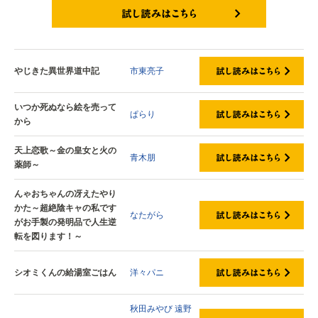
試し読みはこちら
やじきた異世界道中記
市東亮子
いつか死ぬなら絵を売って
ぱらり
から
天上恋歌～金の皇女と火の
青木朋
薬師～
んゃおちゃんの冴えたやり
かた～超絶陰キャの私です
なたがら
がお手製の発明品で人生逆
転を図ります！～
シオミくんの給湯室ごはん
洋々パニ
秋田みやび
遠野