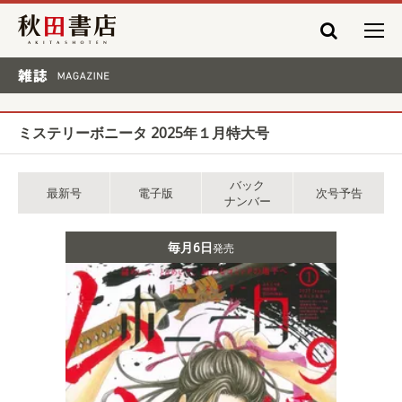
秋田書店
雑誌 MAGAZINE
ミステリーボニータ 2025年１月特大号
バック
最新号
電子版
次号予告
ナンバー
毎月6日
発売