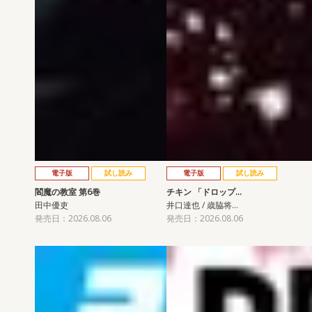
電子版
試し読み
電子版
試し読み
閻魔の教室 第6巻
チキン 「ドロップ…
田中優吏
井口達也 / 歳脇将…
発売日：2026.08.06
発売日：2026.08.06