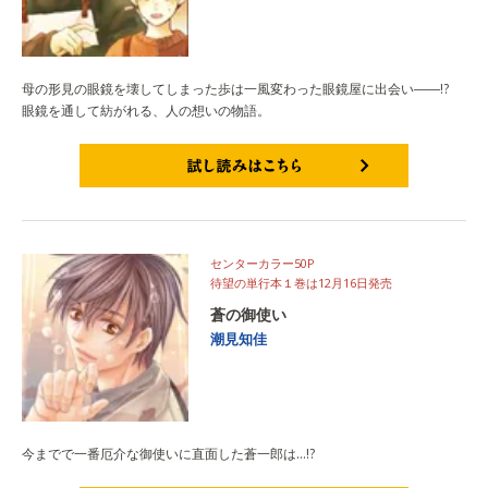
母の形見の眼鏡を壊してしまった歩は一風変わった眼鏡屋に出会い――!?
眼鏡を通して紡がれる、人の想いの物語。
試し読みはこちら
センターカラー50P
待望の単行本１巻は12月16日発売
蒼の御使い
潮見知佳
今までで一番厄介な御使いに直面した蒼一郎は…!?