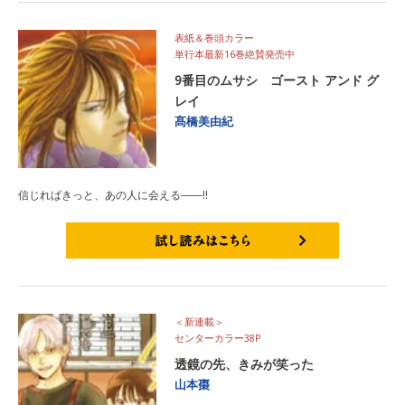
表紙＆巻頭カラー
単行本最新16巻絶賛発売中
9番目のムサシ ゴースト アンド グ
レイ
髙橋美由紀
信じればきっと、あの人に会える――!!
試し読みはこちら
＜新連載＞
センターカラー38P
透鏡の先、きみが笑った
山本棗