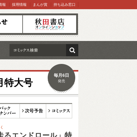
情報
採用情報
まんが賞
持ち込み窓口
オンラインショップ
検索
毎月6日
2月特大号
発売
ックナンバー
次号予告
コミックス
く
走るエンドロール」特