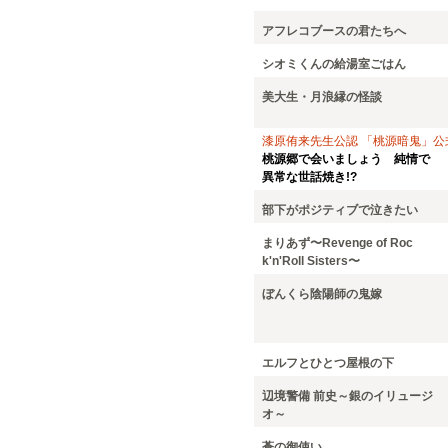
アフレコブースの君たちへ
シオミくんの給湯室ごはん
美大生・月浪縁の怪談
漆原侑来先生公認 「桃源暗鬼」公
桃源郷で会いましょう 純情で
異常な世話焼き!?
部下がポジティブで泣きたい
まりあず〜Revenge of Roc
k'n'Roll Sisters〜
ぼんくら陰陽師の鬼嫁
エルフとひとつ屋根の下
辺境警備 前史～銀のイリュージ
オ～
蒼の御使い