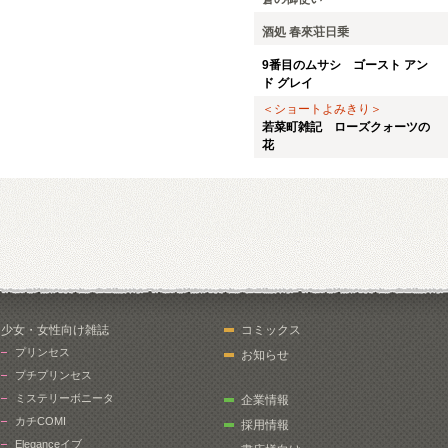
酒処 春來荘日乗
9番目のムサシ ゴースト アン
ド グレイ
＜ショートよみきり＞
若菜町雑記 ローズクォーツの
花
少女・女性向け雑誌
コミックス
プリンセス
お知らせ
プチプリンセス
ミステリーボニータ
企業情報
カチCOMI
採用情報
Eleganceイブ