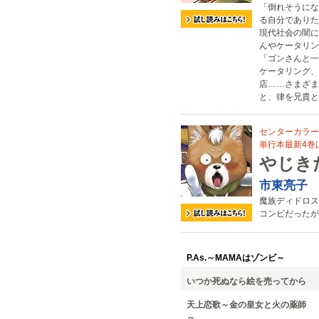
「倒れそうにな
る自分でありた
現代社会の闇に
んやケータリン
「ゴンさんと一
ケータリング、
店……さまざま
と、律を兄貴と
センターカラー
単行本最新4巻は
やじき
市東亮子
魔族ディドロス
コンビだったが
P.As.～MAMAはゾンビ～
いつか死ぬなら絵を売ってから
天上恋歌～金の皇女と火の薬師
～