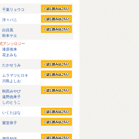
千葉リョウコ
洋々パニ
白目黒
幹本ヤエ
式アンソロジー
漆原侑来
花まみも
たかせうみ
ムラマツヒロキ
川島よしお
秋田みやび
遠野由来子
しのとうこ
いくたはな
紫堂恭子
潮見知佳