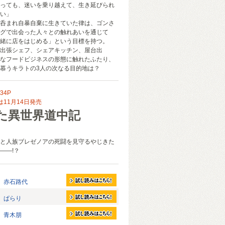
っても、迷いを乗り越えて、生き延びられ
い」
呑まれ自暴自棄に生きていた律は、ゴンさ
グで出会った人々との触れあいを通じて
緒に店をはじめる」という目標を持つ。
出張シェフ、シェアキッチン、屋台出
なフードビジネスの形態に触れたふたり、
慕うキラトの3人の次なる目的地は？
34P
11月14日発売
た異世界道中記
と人族ブレゼノアの死闘を見守るやじきた
――!？
赤石路代
ぱらり
青木朋