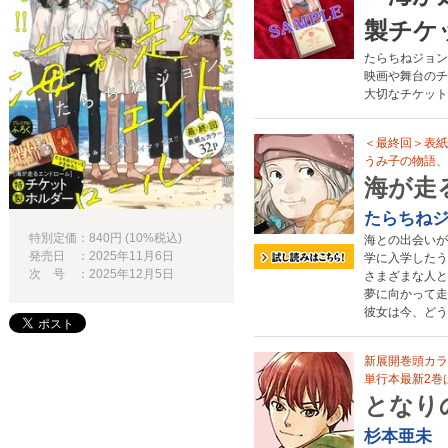
製チケ
たらちねジョン
映画や舞台のチ
大切なチケット
＜最終回＞表紙
うみ子の物語、
海が走
たらちね
特別定価：840円 (10%税込)
海との出会いが
発売日 ：2025年11月6日
学に入学したう
次 号 ：2025年12月5日
さまざまな人と
夢に向かって走
彼女は今、どう
新展開巻頭カラ
単行本最新2巻は
となり
杉本亜未