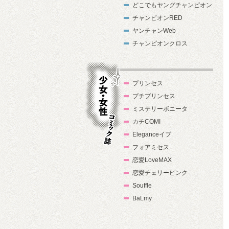
どこでもヤングチャンピオン
チャンピオンRED
ヤンチャンWeb
チャンピオンクロス
プリンセス
プチプリンセス
ミステリーボニータ
カチCOMI
Eleganceイブ
フォアミセス
少女・女性コ
恋愛LoveMAX
ミック誌
恋愛チェリーピンク
Souffle
BaLmy