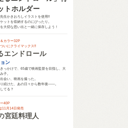
ットホルダー
先生かきおろしイラストを使用!!
ケットを収納するのにぴったり。
を大切な思い出と一緒に保存しよう！
＆カラー32P
ついにクライマックス!!
るエンドロール
ジョン
きっかけで、65歳で映画監督を目指し、大
み子。
出会い、映画を撮った。
り続けた、あの日々から数年後――。
してる？
ー40P
11月14日発売
の宮廷料理人