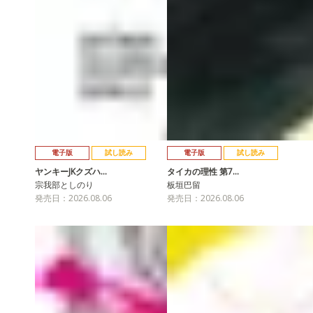
電子版
試し読み
電子版
試し読み
ヤンキーJKクズハ…
タイカの理性 第7…
宗我部としのり
板垣巴留
発売日：2026.08.06
発売日：2026.08.06