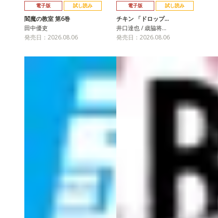
電子版
試し読み
電子版
試し読み
閻魔の教室 第6巻
チキン 「ドロップ…
田中優吏
井口達也 / 歳脇将…
発売日：2026.08.06
発売日：2026.08.06