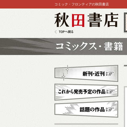
コミック・フロンティアの秋田書店
秋田書店
TOPへ戻る
コミックス
新刊・近刊
これから発売予定
話題の作品