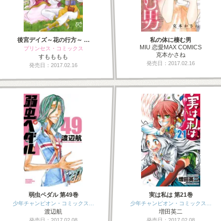
後宮デイズ～花の行方～ …
私の体に棲む男
MIU 恋愛MAX COMICS
プリンセス・コミックス
克本かさね
すもももも
発売日：2017.02.16
発売日：2017.02.16
弱虫ペダル 第49巻
実は私は 第21巻
少年チャンピオン・コミックス…
少年チャンピオン・コミックス…
渡辺航
増田英二
発売日：2017.02.08
発売日：2017.02.08