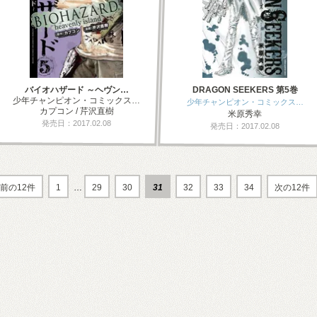
バイオハザード ～ヘヴン…
DRAGON SEEKERS 第5巻
少年チャンピオン・コミックス…
少年チャンピオン・コミックス…
カプコン / 芹沢直樹
米原秀幸
発売日：2017.02.08
発売日：2017.02.08
前の12件
1
…
29
30
31
32
33
34
次の12件