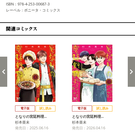
ISBN：978-4-253-00687-3
レーベル：ボニータ・コミックス
関連コミックス
戻る
進む
電子版
試し読み
電子版
試し読み
となりの宮廷料理…
となりの宮廷料理…
杉本亜未
杉本亜未
発売日：2025.06.16
発売日：2026.04.16
と
杉