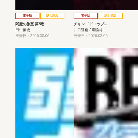
電子版
試し読み
電子版
試し読み
閻魔の教室 第6巻
チキン 「ドロップ…
田中優吏
井口達也 / 歳脇将…
発売日：2026.08.06
発売日：2026.08.06