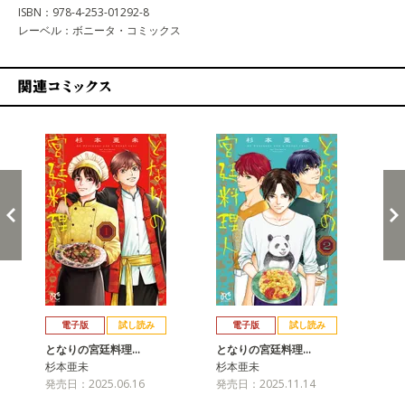
ISBN：978-4-253-01292-8
レーベル：ボニータ・コミックス
関連コミックス
戻る
進む
電子版
試し読み
電子版
試し読み
となりの宮廷料理…
となりの宮廷料理…
杉本亜未
杉本亜未
発売日：2025.06.16
発売日：2025.11.14
と
杉