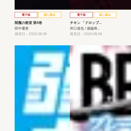
電子版
試し読み
電子版
試し読み
閻魔の教室 第6巻
チキン 「ドロップ…
田中優吏
井口達也 / 歳脇将…
発売日：2026.08.06
発売日：2026.08.06