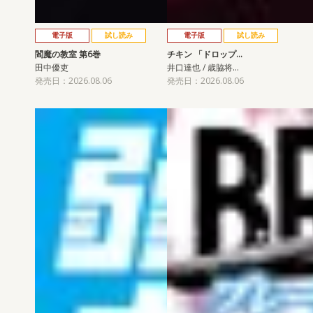
電子版
試し読み
電子版
試し読み
閻魔の教室 第6巻
チキン 「ドロップ…
田中優吏
井口達也 / 歳脇将…
発売日：2026.08.06
発売日：2026.08.06