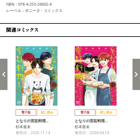
ISBN：978-4-253-26602-4
レーベル：ボニータ・コミックス
関連コミックス
戻る
進む
電子版
試し読み
電子版
試し読み
となりの宮廷料理…
となりの宮廷料理…
杉本亜未
杉本亜未
発売日：2025.11.14
発売日：2026.04.16
と
杉