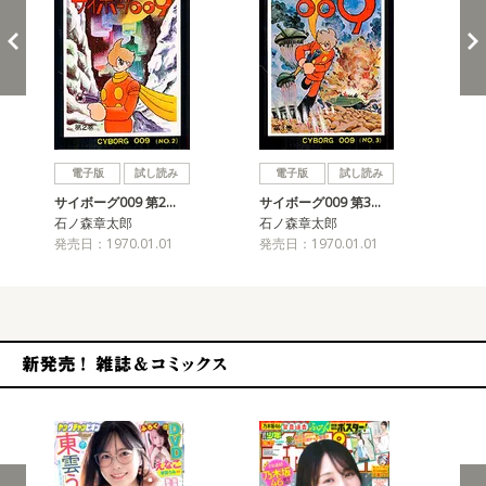
戻る
進む
電子版
試し読み
電子版
試し読み
サイボーグ009 第2…
サイボーグ009 第3…
サイ
石ノ森章太郎
石ノ森章太郎
石
発売日：1970.01.01
発売日：1970.01.01
発売
新発売！雑誌&コミックス