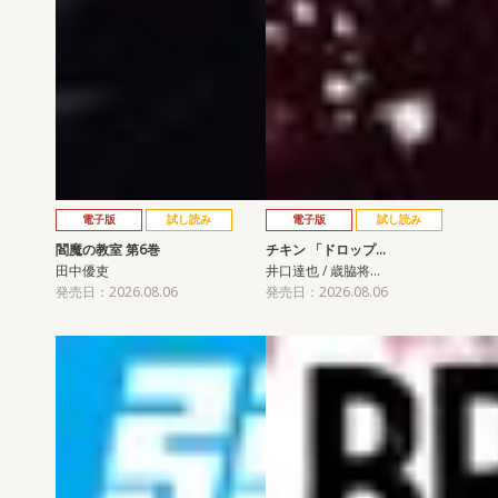
電子版
試し読み
電子版
試し読み
閻魔の教室 第6巻
チキン 「ドロップ…
田中優吏
井口達也 / 歳脇将…
発売日：2026.08.06
発売日：2026.08.06