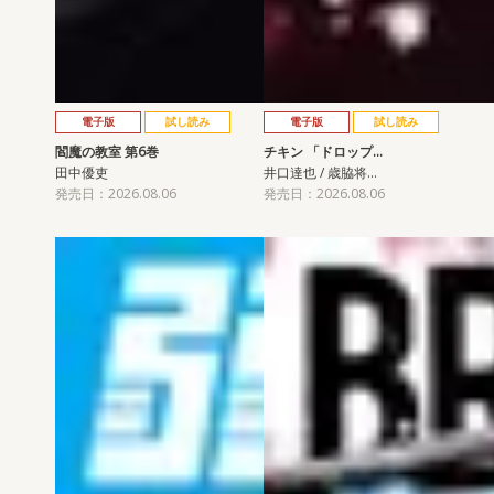
電子版
試し読み
電子版
試し読み
閻魔の教室 第6巻
チキン 「ドロップ…
田中優吏
井口達也 / 歳脇将…
発売日：2026.08.06
発売日：2026.08.06