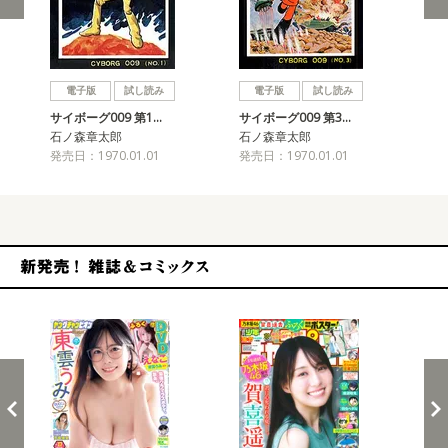
戻る
進む
電子版
試し読み
電子版
試し読み
サイボーグ009 第1…
サイボーグ009 第3…
サイ
石ノ森章太郎
石ノ森章太郎
石
発売日：1970.01.01
発売日：1970.01.01
発売
新発売！雑誌&コミックス