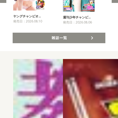
ヤングチャンピオ…
チャ
週刊少年チャンピ…
発売日：2026.08.10
発売
発売日：2026.08.06
雑誌一覧