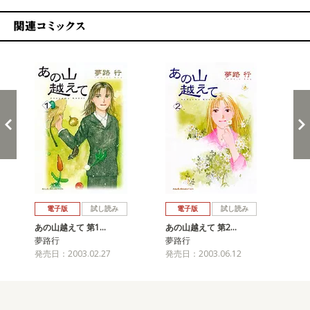
関連コミックス
戻る
進む
電子版
試し読み
電子版
試し読み
あの山越えて 第1…
あの山越えて 第2…
あ
夢路行
夢路行
夢
発売日：2003.02.27
発売日：2003.06.12
発売