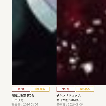
電子版
試し読み
電子版
試し読み
閻魔の教室 第6巻
チキン 「ドロップ…
田中優吏
井口達也 / 歳脇将…
発売日：2026.08.06
発売日：2026.08.06