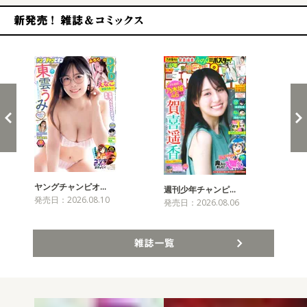
新発売！雑誌&コミックス
ヤングチャンピオ…
チャ
週刊少年チャンピ…
発売日：2026.08.10
発売
発売日：2026.08.06
雑誌一覧