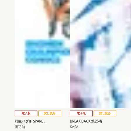
電子版
試し読み
電子版
試し読み
弱虫ペダル SPARE …
BREAK BACK 第25巻
渡辺航
KASA