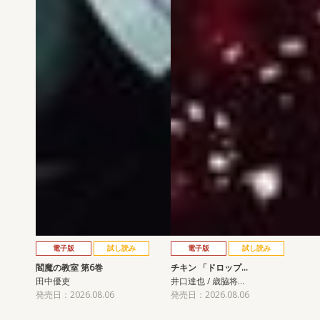
電子版
試し読み
電子版
試し読み
閻魔の教室 第6巻
チキン 「ドロップ…
田中優吏
井口達也 / 歳脇将…
発売日：2026.08.06
発売日：2026.08.06