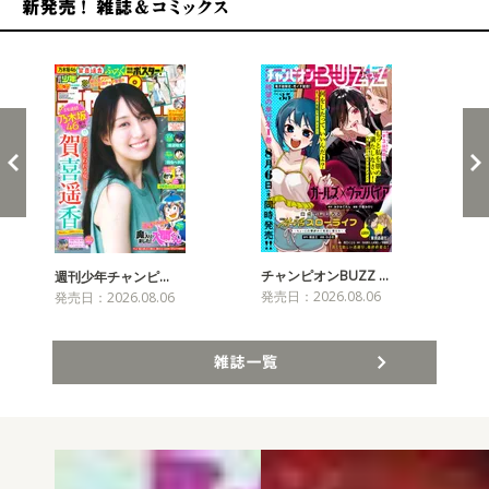
新発売！雑誌&コミックス
チャンピオンBUZZ …
週刊少年チャンピ…
月
発売日：2026.08.06
発売日：2026.08.06
発売
雑誌一覧