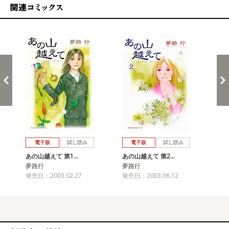
関連コミックス
戻る
進む
電子版
試し読み
電子版
試し読み
あの山越えて 第1…
あの山越えて 第2…
あ
夢路行
夢路行
夢
発売日：2003.02.27
発売日：2003.06.12
発売