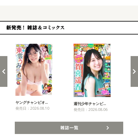
新発売！雑誌&コミックス
ヤングチャンピオ…
チャ
週刊少年チャンピ…
発売日：2026.08.10
発売
発売日：2026.08.06
雑誌一覧