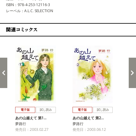
ISBN：978-4-253-12116-3
レーベル：A.L.C. SELECTION
関連コミックス
戻る
進む
電子版
試し読み
電子版
試し読み
あの山越えて 第1…
あの山越えて 第2…
あ
夢路行
夢路行
夢
発売日：2003.02.27
発売日：2003.06.12
発売