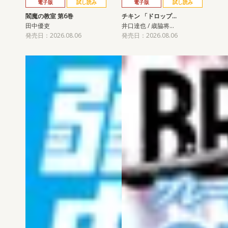
電子版
試し読み
電子版
試し読み
閻魔の教室 第6巻
チキン 「ドロップ…
田中優吏
井口達也 / 歳脇将…
発売日：2026.08.06
発売日：2026.08.06