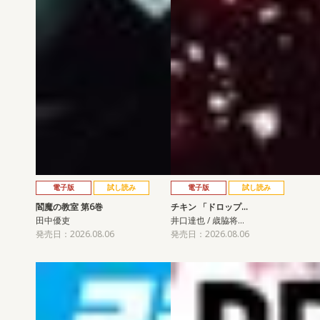
電子版
試し読み
電子版
試し読み
閻魔の教室 第6巻
チキン 「ドロップ…
田中優吏
井口達也 / 歳脇将…
発売日：2026.08.06
発売日：2026.08.06