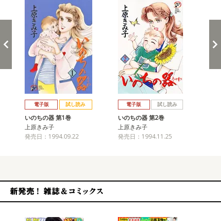
戻る
進む
電子版
試し読み
電子版
試し読み
いのちの器 第1巻
いのちの器 第2巻
い
上原きみ子
上原きみ子
上
発売日：1994.09.22
発売日：1994.11.25
発売
新発売！雑誌&コミックス