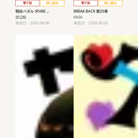
電子版
試し読み
電子版
試し読み
弱虫ペダル SPARE …
BREAK BACK 第25巻
渡辺航
KASA
発売日：2026.08.06
発売日：2026.08.06