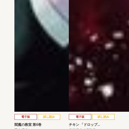
電子版
試し読み
電子版
試し読み
閻魔の教室 第6巻
チキン 「ドロップ…