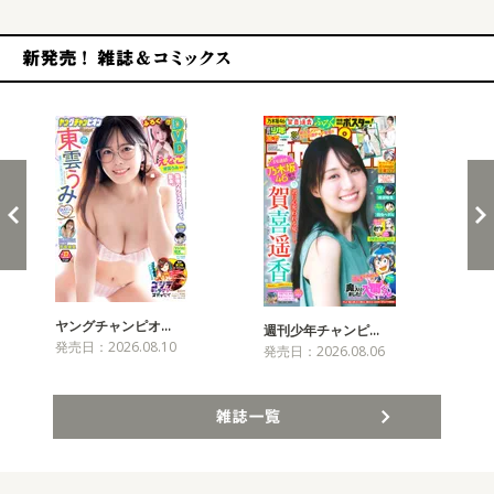
新発売！雑誌&コミックス
ヤングチャンピオ…
チャ
週刊少年チャンピ…
発売日：2026.08.10
発売
発売日：2026.08.06
雑誌一覧