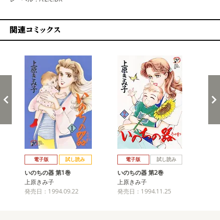
関連コミックス
戻る
進む
電子版
試し読み
電子版
試し読み
いのちの器 第1巻
いのちの器 第2巻
い
上原きみ子
上原きみ子
上
発売日：1994.09.22
発売日：1994.11.25
発売