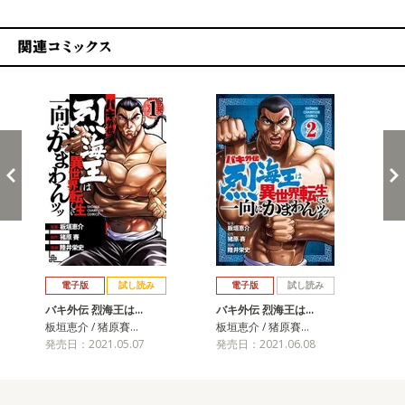
関連コミックス
戻る
進む
電子版
試し読み
電子版
試し読み
バキ外伝 烈海王は…
バキ外伝 烈海王は…
バ
板垣恵介 / 猪原賽…
板垣恵介 / 猪原賽…
板垣
発売日：2021.05.07
発売日：2021.06.08
発売