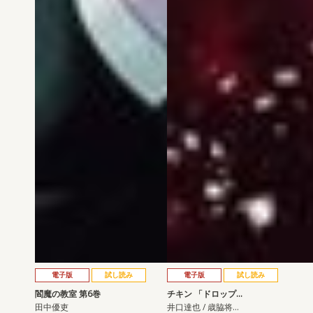
電子版
試し読み
電子版
試し読み
閻魔の教室 第6巻
チキン 「ドロップ…
田中優吏
井口達也 / 歳脇将…