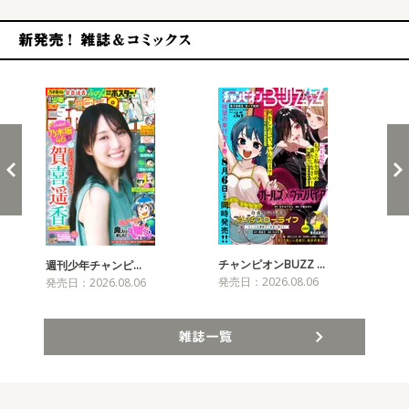
新発売！雑誌&コミックス
チャンピオンBUZZ …
プリ
週刊少年チャンピ…
発売日：2026.08.06
発売
発売日：2026.08.06
雑誌一覧