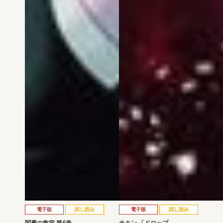
電子版
試し読み
電子版
試し読み
閻魔の教室 第6巻
チキン 「ドロップ…