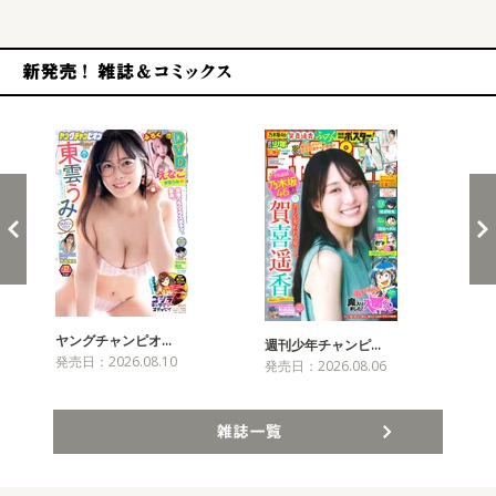
新発売！雑誌&コミックス
ヤングチャンピオ…
チャ
週刊少年チャンピ…
発売日：2026.08.10
発売
発売日：2026.08.06
雑誌一覧