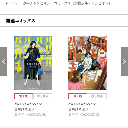
レーベル：少年チャンピオン・コミックス（別冊少年チャンピオン）
関連コミックス
戻る
進む
電子版
試し読み
電子版
試し読み
ババンババンバン…
ババンババンバン…
バ
奥嶋ひろまさ
奥嶋ひろまさ
奥
発売日：2022.03.08
発売日：2022.07.07
発売