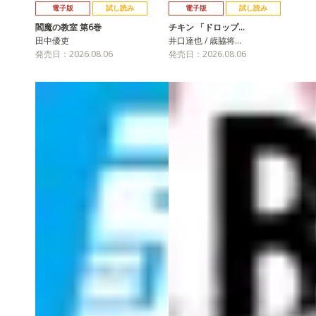
電子版
試し読み
電子版
試し読み
閻魔の教室 第6巻
チキン 「ドロップ…
田中優吏
井口達也 / 歳脇将…
発売日：2026.08.06
発売日：2026.08.06