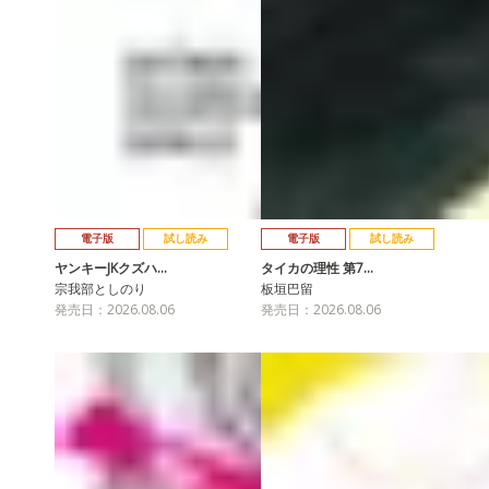
電子版
試し読み
電子版
試し読み
ヤンキーJKクズハ…
タイカの理性 第7…
宗我部としのり
板垣巴留
発売日：2026.08.06
発売日：2026.08.06