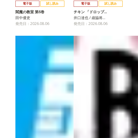
電子版
試し読み
電子版
試し読み
閻魔の教室 第6巻
チキン 「ドロップ…
田中優吏
井口達也 / 歳脇将…
発売日：2026.08.06
発売日：2026.08.06