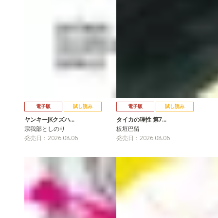
電子版
試し読み
電子版
試し読み
ヤンキーJKクズハ…
タイカの理性 第7…
宗我部としのり
板垣巴留
発売日：2026.08.06
発売日：2026.08.06