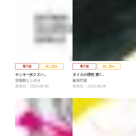
電子版
試し読み
電子版
試し読み
ヤンキーJKクズハ…
タイカの理性 第7…
宗我部としのり
板垣巴留
発売日：2026.08.06
発売日：2026.08.06