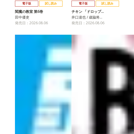
電子版
試し読み
電子版
試し読み
閻魔の教室 第6巻
チキン 「ドロップ…
田中優吏
井口達也 / 歳脇将…
発売日：2026.08.06
発売日：2026.08.06