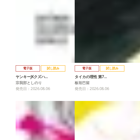
電子版
試し読み
電子版
試し読み
ヤンキーJKクズハ…
タイカの理性 第7…
宗我部としのり
板垣巴留
発売日：2026.08.06
発売日：2026.08.06