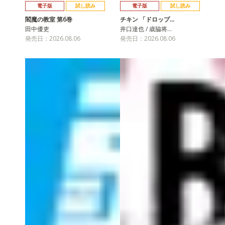
電子版
試し読み
電子版
試し読み
閻魔の教室 第6巻
チキン 「ドロップ…
田中優吏
井口達也 / 歳脇将…
発売日：2026.08.06
発売日：2026.08.06