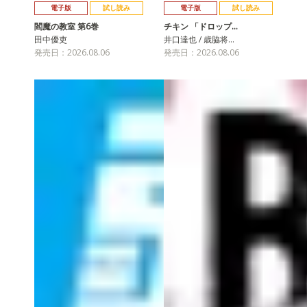
電子版
試し読み
電子版
試し読み
閻魔の教室 第6巻
チキン 「ドロップ…
田中優吏
井口達也 / 歳脇将…
発売日：2026.08.06
発売日：2026.08.06