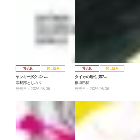
電子版
試し読み
電子版
試し読み
ヤンキーJKクズハ…
タイカの理性 第7…
宗我部としのり
板垣巴留
発売日：2026.08.06
発売日：2026.08.06