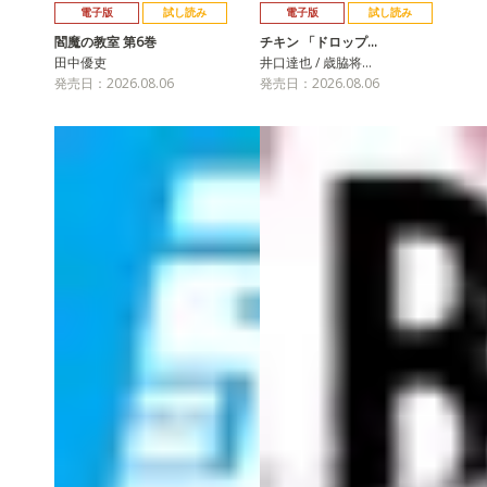
電子版
試し読み
電子版
試し読み
閻魔の教室 第6巻
チキン 「ドロップ…
田中優吏
井口達也 / 歳脇将…
発売日：2026.08.06
発売日：2026.08.06