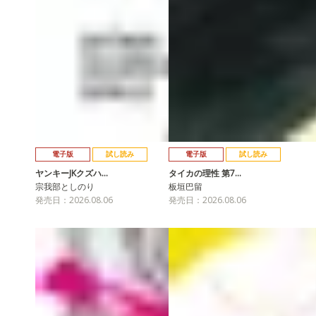
電子版
試し読み
電子版
試し読み
ヤンキーJKクズハ…
タイカの理性 第7…
宗我部としのり
板垣巴留
発売日：2026.08.06
発売日：2026.08.06