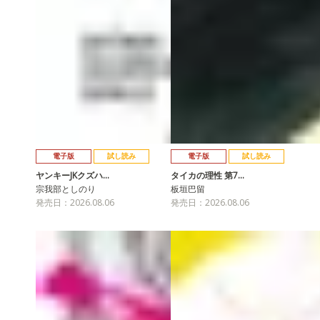
電子版
試し読み
電子版
試し読み
ヤンキーJKクズハ…
タイカの理性 第7…
宗我部としのり
板垣巴留
発売日：2026.08.06
発売日：2026.08.06