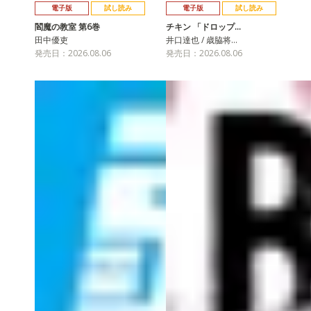
電子版
試し読み
電子版
試し読み
閻魔の教室 第6巻
チキン 「ドロップ…
田中優吏
井口達也 / 歳脇将…
発売日：2026.08.06
発売日：2026.08.06