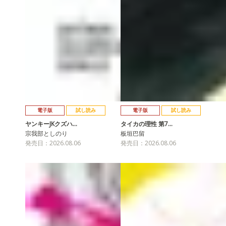
電子版
試し読み
電子版
試し読み
ヤンキーJKクズハ…
タイカの理性 第7…
宗我部としのり
板垣巴留
発売日：2026.08.06
発売日：2026.08.06