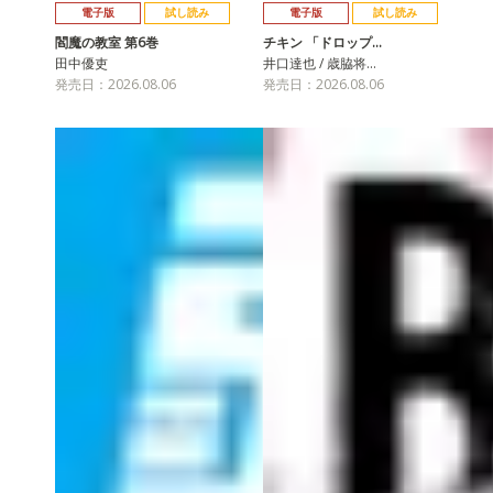
電子版
試し読み
電子版
試し読み
閻魔の教室 第6巻
チキン 「ドロップ…
田中優吏
井口達也 / 歳脇将…
発売日：2026.08.06
発売日：2026.08.06