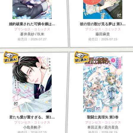
婚約破棄された可憐令嬢は…
彼の世の獣が見る夢は 第3…
プリンセス・コミックス
プリンセス・コミックス
蒼井美紗 / 玖米
藤田麻貴
発売日：2026.07.27
発売日：2026.07.15
君たち愛が重すぎる。 第1…
聖闘士真理矢 第3巻
プリンセス・コミックス
プリンセス・コミックス
小島美帆子
車田正美 / 霜月星良
発売日：2026.07.15
発売日：2026.06.19