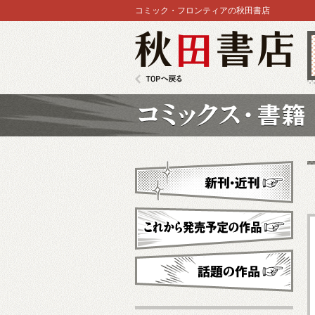
コミック・フロンティアの秋田書店
秋田書店
TOPへ戻る
コミックス
新刊・近刊
これから発売予定
話題の作品