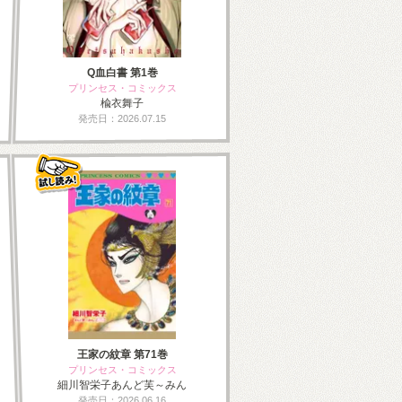
Q血白書 第1巻
プリンセス・コミックス
楡衣舞子
発売日：2026.07.15
王家の紋章 第71巻
プリンセス・コミックス
細川智栄子あんど芙～みん
発売日：2026.06.16