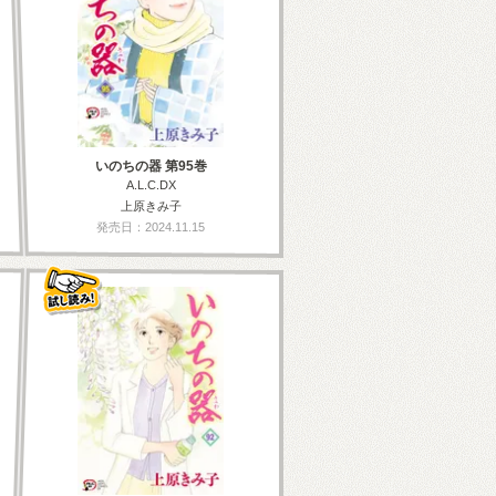
いのちの器 第95巻
A.L.C.DX
上原きみ子
発売日：2024.11.15