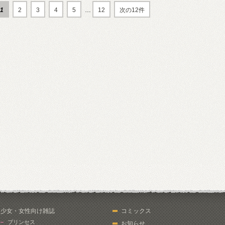
1
2
3
4
5
…
12
次の12件
少女・女性向け雑誌
コミックス
プリンセス
お知らせ