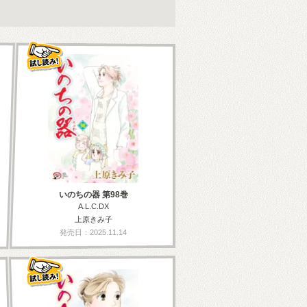
いのちの器 第98巻
A.L.C.DX
上原きみ子
発売日：2025.11.14