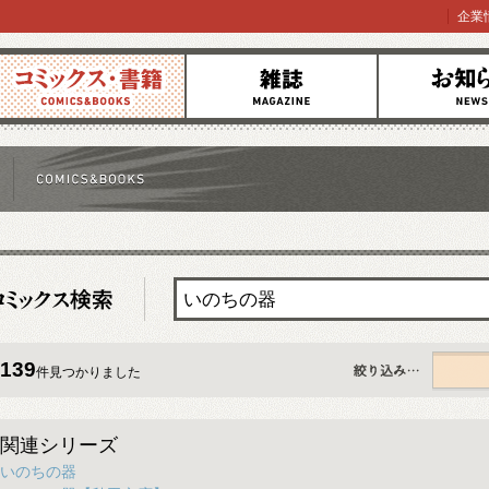
企業
コミックス
雑誌
お知らせ
139
件見つかりました
すべて
関連シリーズ
いのちの器