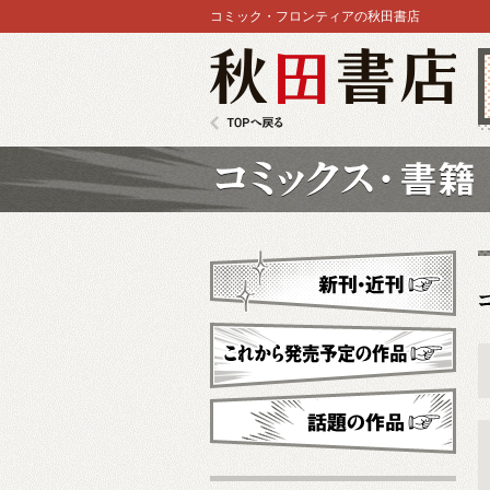
コミック・フロンティアの秋田書店
秋田書店
TOPへ戻る
コミックス
新刊・近刊
これから発売予定
話題の作品