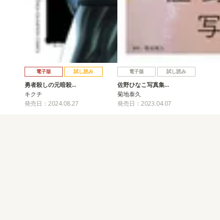
電子版
試し読み
電子版
試し読み
勇者殺しの元暗殺…
佐野ひなこ写真集…
キクチ
菊地泰久
発売日：2024.08.27
発売日：2023.04.07