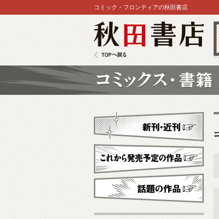
コミック・フロンティアの秋田書店
秋田書店
TOPへ戻る
コミックス
新刊・近刊
これから発売予定
話題の作品