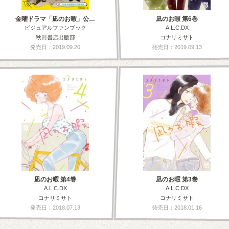
金曜ドラマ「凪のお暇」公…
凪のお暇 第6巻
ビジュアルファンブック
A.L.C.DX
秋田書店出版部
コナリミサト
発売日：2019.09.20
発売日：2019.09.13
凪のお暇 第4巻
凪のお暇 第3巻
A.L.C.DX
A.L.C.DX
コナリミサト
コナリミサト
発売日：2018.07.13
発売日：2018.01.16