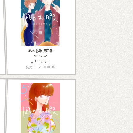
凪のお暇 第7巻
A.L.C.DX
コナリミサト
発売日：2020.04.16