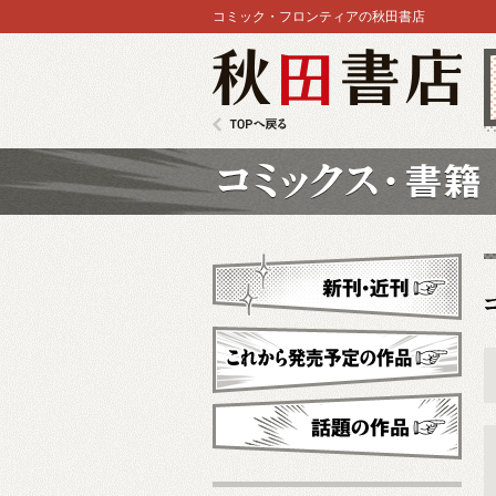
コミック・フロンティアの秋田書店
秋田書店
TOPへ戻る
コミックス
新刊・近刊
これから発売予定
話題の作品