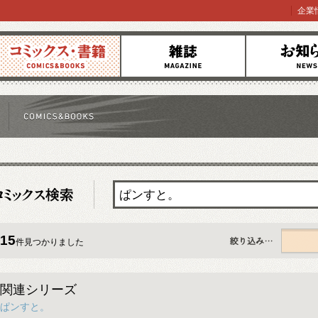
企業
コミックス
雑誌
お知らせ
15
件見つかりました
すべて
関連シリーズ
ぱンすと。