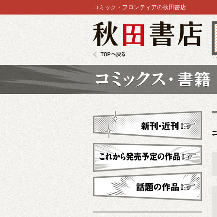
コミック・フロンティアの秋田書店
秋田書店
TOPへ戻る
コミックス
新刊・近刊
これから発売予定
話題の作品