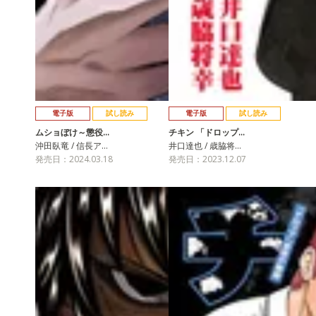
電子版
試し読み
電子版
試し読み
ムショぼけ～懲役…
チキン 「ドロップ…
沖田臥竜 / 信長ア…
井口達也 / 歳脇将…
発売日：2024.03.18
発売日：2023.12.07