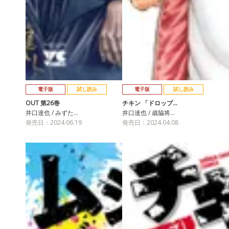
電子版
試し読み
電子版
試し読み
OUT 第26巻
チキン 「ドロップ…
井口達也 / みずた…
井口達也 / 歳脇将…
発売日：2024.06.19
発売日：2024.04.08