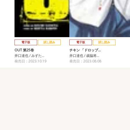
電子版
試し読み
電子版
試し読み
OUT 第25巻
チキン 「ドロップ…
井口達也 / みずた…
井口達也 / 歳脇将…
発売日：2023.10.19
発売日：2023.08.08