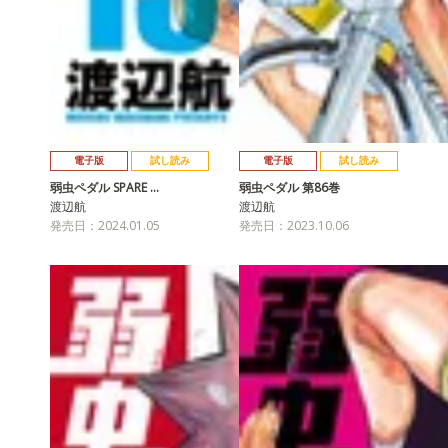
電子版
試し読み
電子版
試し読み
弱虫ペダル SPARE …
弱虫ペダル 第86巻
渡辺航
渡辺航
発売日：2024.01.05
発売日：2023.10.06