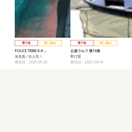
電子版
試し読み
電子版
試し読み
POLICE TRIBE K-9 …
公道ウルフ 第16巻
深見真 / 吉上亮 /…
野口賢
発売日：2025.05.20
発売日：2025.04.18