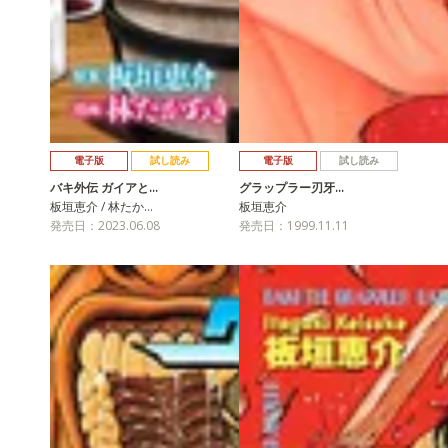
電子版
試し読み
電子版
試し読み
バキ外伝 ガイアと…
グラップラー刃牙…
板垣恵介 / 林たか…
板垣恵介
発売日：2023.06.08
発売日：1999.11.11