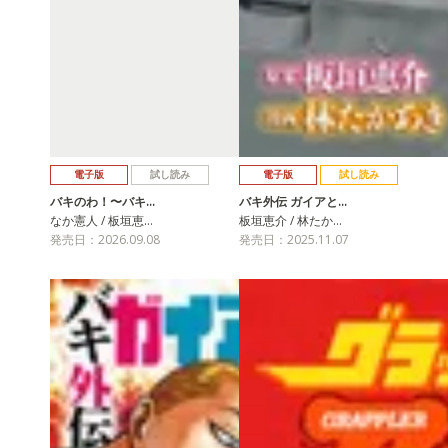
電子版
試し読み
電子版
試し読み
バキのわ！〜バキ…
バキ外伝 ガイアと…
なか憲人 / 板垣恵…
板垣恵介 / 林たか…
発売日：2026.09.08
発売日：2025.11.07