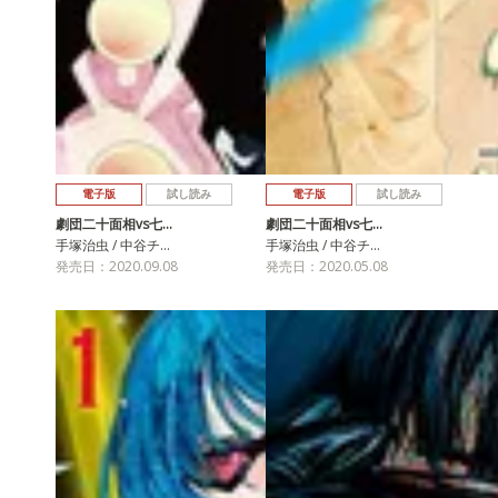
電子版
試し読み
電子版
試し読み
劇団二十面相vs七…
劇団二十面相vs七…
手塚治虫 / 中谷チ…
手塚治虫 / 中谷チ…
発売日：2020.09.08
発売日：2020.05.08