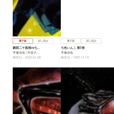
電子版
試し読み
電子版
試し読み
劇団二十面相vs七…
七色いんこ 第5巻
手塚治虫 / 中谷チ…
手塚治虫
発売日：2020.01.08
発売日：1997.11.10