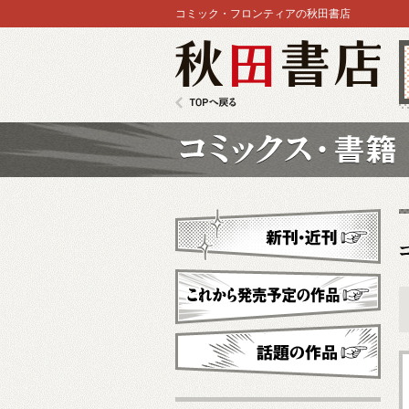
コミック・フロンティアの秋田書店
秋田書店
TOPへ戻る
コミックス
新刊・近刊
これから発売予定
話題の作品