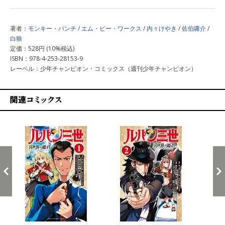
著者：
モンキー・パンチ
/
エム・ピー・ワークス
/
内々けやき
/
佐伯庸介
/
白狼
定価：528円 (10%税込)
ISBN：978-4-253-28153-9
レーベル：少年チャンピオン・コミックス（週刊少年チャンピオン）
関連コミックス
戻る
進む