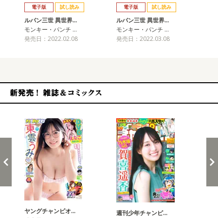
電子版
試し読み
電子版
試し読み
ルパン三世 異世界…
ルパン三世 異世界…
ル
モンキー・パンチ …
モンキー・パンチ …
モ
発売日：2022.02.08
発売日：2022.03.08
発売
新発売！雑誌&コミックス
ヤングチャンピオ…
チャ
週刊少年チャンピ…