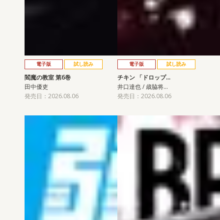
電子版
試し読み
電子版
試し読み
閻魔の教室 第6巻
チキン 「ドロップ…
田中優吏
井口達也 / 歳脇将…
発売日：2026.08.06
発売日：2026.08.06