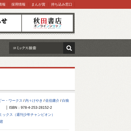
情報
採用情報
まんが賞
持ち込み窓口
オンラインショップ
検索
ピー・ワークス
/
内々けやき
/
佐伯庸介
/
白狼
ISBN：978-4-253-28152-2
ミックス（週刊少年チャンピオン）
君