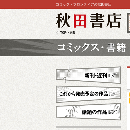
コミック・フロンティアの秋田書店
秋田書店
TOPへ戻る
コミックス
新刊・近刊
これから発売予定
話題の作品