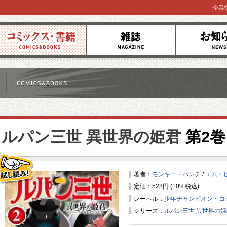
企業
コミックス
雑誌
お知らせ
ルパン三世 異世界の姫君
第2巻
著者：
モンキー・パンチ
/
エム・
定価：528円 (10%税込)
試し読み！
レーベル：
少年チャンピオン・コ
シリーズ：
ルパン三世 異世界の姫