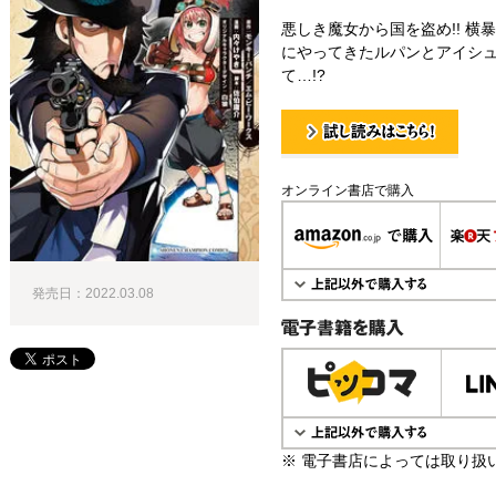
悪しき魔女から国を盗め!! 
にやってきたルパンとアイシ
て…!?
試し読み！
オンライン書店で購入
発売日：2022.03.08
電子書籍で購入
※ 電子書店によっては取り扱